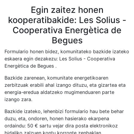
Egin zaitez honen
kooperatibakide: Les Solius -
Cooperativa Energètica de
Begues
Formulario honen bidez, komunitateko bazkide izateko
eskaera egin dezakezu: Les Solius - Cooperativa
Energètica de Begues .
Bazkide zarenean, komunitate energetikoaren
zerbitzuak erabili ahal izango dituzu, eta gizartea eta
energia-eredua aldatzeko mugimenduaren parte
izango zara.
Bazkide izateko, lehenbizi formulario hau bete behar
duzu, eta, ondoren, honen hasierako ekarpena
ordaindu:
50
€ sartu vejar dira posta elektronikoz
bidaliko zalzuen kontu korronte zenbaklan.