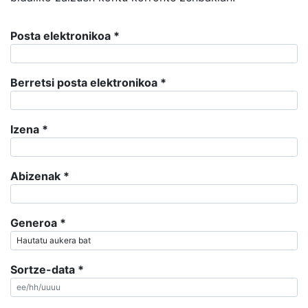
Posta elektronikoa
*
Berretsi posta elektronikoa
*
Izena
*
Abizenak
*
Generoa
*
Sortze-data
*