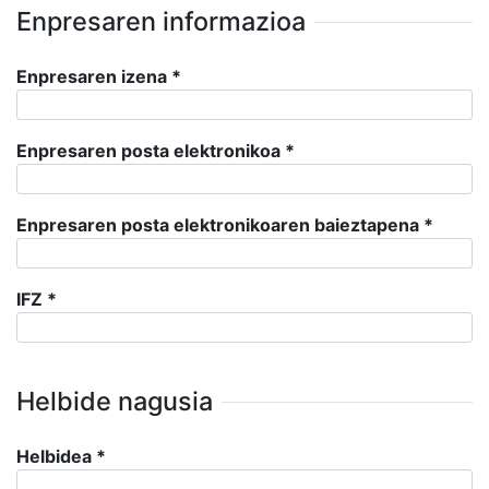
Enpresaren informazioa
Enpresaren izena
*
Enpresaren posta elektronikoa
*
Enpresaren posta elektronikoaren baieztapena
*
IFZ
*
Helbide nagusia
Helbidea
*