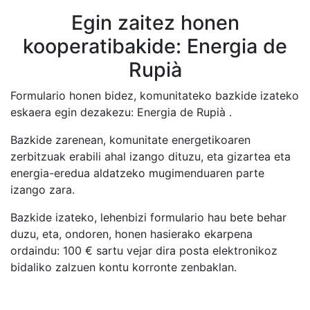
Egin zaitez honen
kooperatibakide: Energia de
Rupià
Formulario honen bidez, komunitateko bazkide izateko
eskaera egin dezakezu: Energia de Rupià .
Bazkide zarenean, komunitate energetikoaren
zerbitzuak erabili ahal izango dituzu, eta gizartea eta
energia-eredua aldatzeko mugimenduaren parte
izango zara.
Bazkide izateko, lehenbizi formulario hau bete behar
duzu, eta, ondoren, honen hasierako ekarpena
ordaindu:
100
€ sartu vejar dira posta elektronikoz
bidaliko zalzuen kontu korronte zenbaklan.