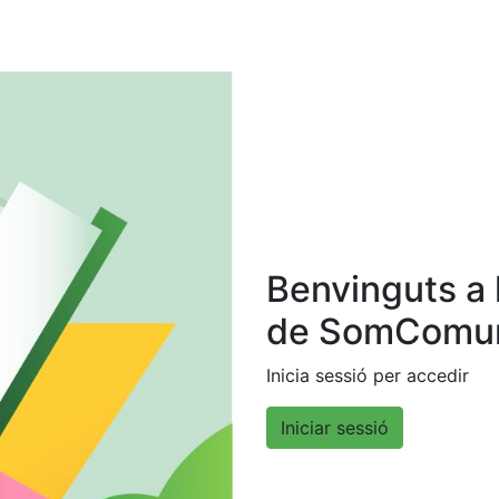
Benvinguts a l
de SomComun
Inicia sessió per accedir
Iniciar sessió