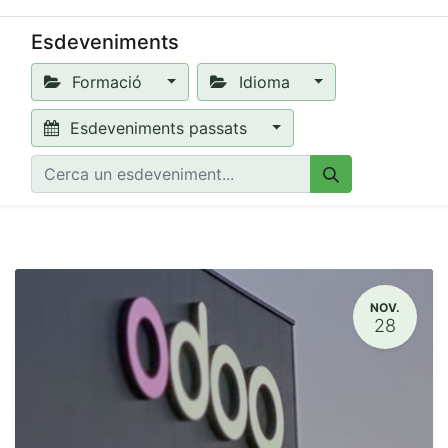
Esdeveniments
Formació
Idioma
Esdeveniments passats
NOV.
28