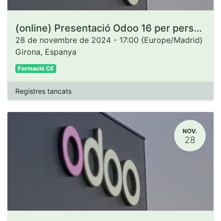
(online) Presentació Odoo 16 per persones administradores de CCEE
28 de novembre de 2024
-
17:00
(
Europe/Madrid
)
Girona
,
Espanya
Formació CE
Registres tancats
NOV.
28