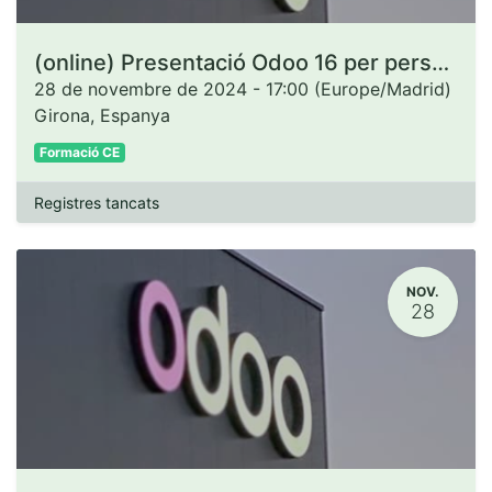
(online) Presentació Odoo 16 per persones administradores de CCEE
28 de novembre de 2024
-
17:00
(
Europe/Madrid
)
Girona
,
Espanya
Formació CE
Registres tancats
NOV.
28