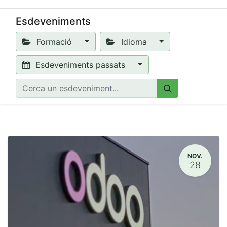
Esdeveniments
Formació
Idioma
Esdeveniments passats
NOV.
28