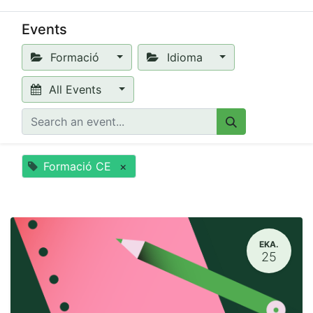
Events
Formació
Idioma
All Events
Formació CE
×
EKA.
25